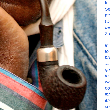
In
Se
af
(D
de
Zu
In
to
pr
al
ge
to
wh
po
in
em
co