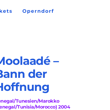
kets
Operndorf
Moolaadé –
Bann der
Hoffnung
enegal/Tunesien/Marokko
enegal/Tunisia/Morocco) 2004