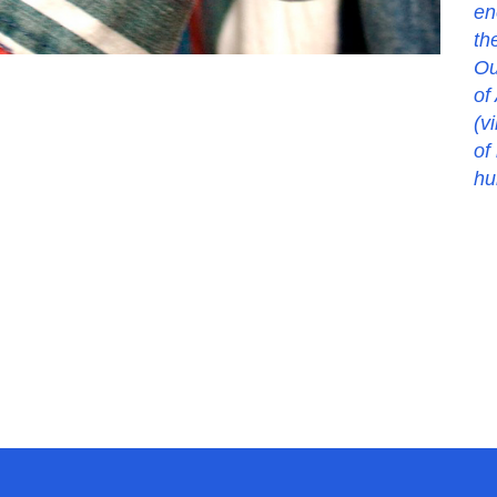
en
th
Ou
of
(v
of
hu