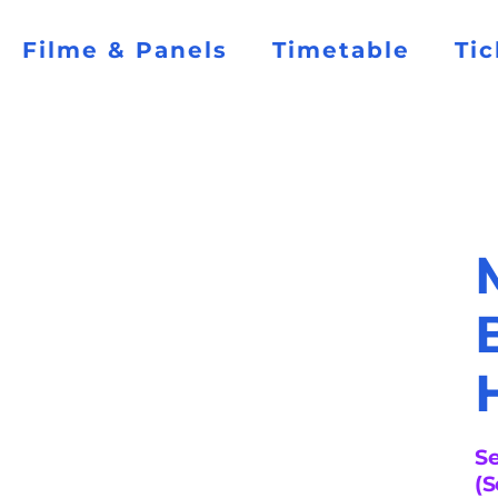
Filme & Panels
Timetable
Tic
S
(S