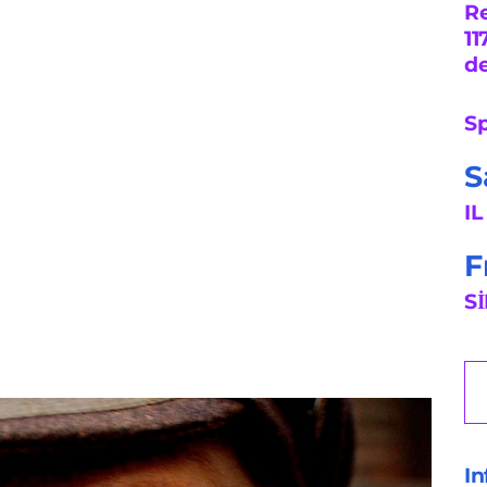
R
11
de
Sp
S
I
F
S
In