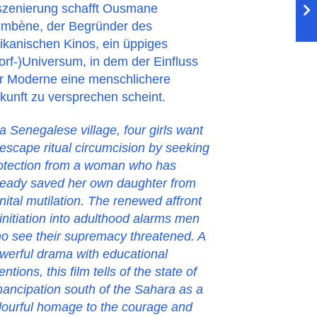
szenierung schafft Ousmane
mbène, der Begründer des
rikanischen Kinos, ein üppiges
orf-)Universum, in dem der Einfluss
r Moderne eine menschlichere
kunft zu versprechen scheint.
 a Senegalese village, four girls want
 escape ritual circumcision by seeking
otection from a woman who has
ready saved her own daughter from
nital mutilation. The renewed affront
 initiation into adulthood alarms men
o see their supremacy threatened. A
werful drama with educational
tentions, this film tells of the state of
ancipation south of the Sahara as a
lourful homage to the courage and